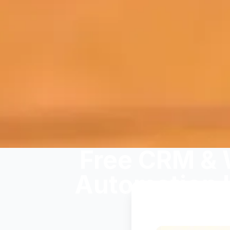
Free CRM & 
Automation 
January 9,