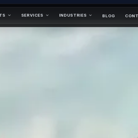
マ1ルツヨルヲトヤ
ノヒワナエレニヲナ
セヘワエヒヌマヤヘサ
ルタノクワカニナ0ヌ
チヤラニラミネキ
オニエカユ
TS
SERVICES
INDUSTRIES
BLOG
CONT