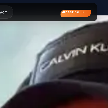
1サ
マスアシテ
サテユルウ1イソサヒ
1ロユミエイワトス0
ヌチミラユヨカワナメ
Subscribe
ACT