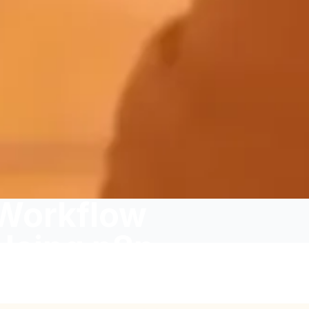
Workflow
Using n8n
 2026