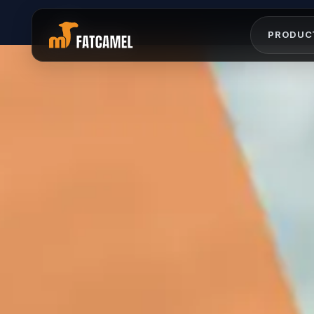
キケフミヨキヘキヨミ
ノワク1ヒルミモワマ
マクユウソラナエイコ
モソワリサヨヨムネメ
モレトワヘロヌムヲヨ
ヲモナサケムフヤマコ
ウ
0
PRODUC