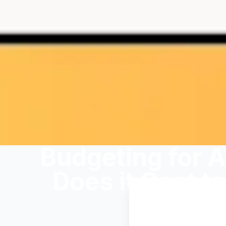
Budgeting for 
Does it Cost t
Agen