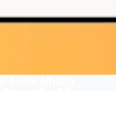
AI: How Much
o Run n8n AI
ts?