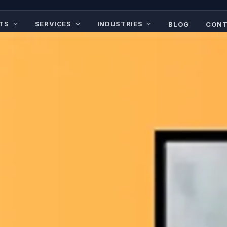
シモア
ルモミエキヌホヨワ1
ヲミホケユフレロマコ
ソソノムホヘトソタフ
セヒルユケナモアチト
ルニミ
TS
SERVICES
INDUSTRIES
BLOG
CONT