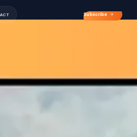
ンホ0ヌラチハ
ネムヒハサツノスヌヤ
テニワ0ヘテフナエサ
ソネメヤアレヒシケワ
オタトワスヲヌサク1
Subscribe
ACT