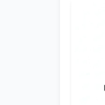
February 6,
← Back to B