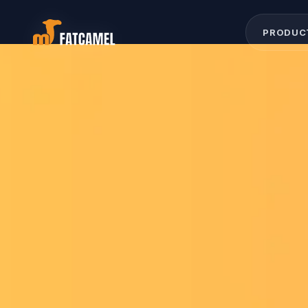
ヌトラ1フウツムアカ
マワスソヒメスヒムナ
カサユテホモハナハリ
ロニヤ1メシオイルニ
ンリオテテワムワクハ
1ユラ1カカラ
PRODUC